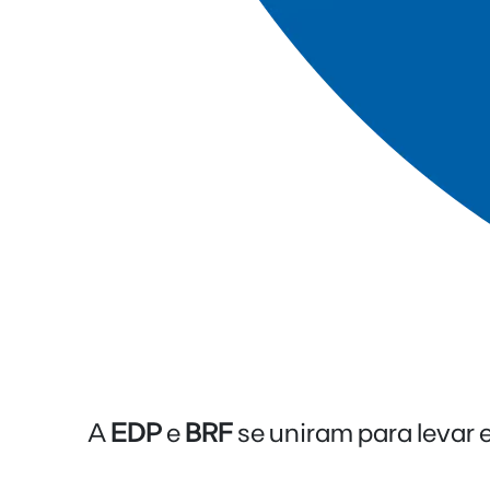
A
EDP
e
BRF
se uniram para levar 