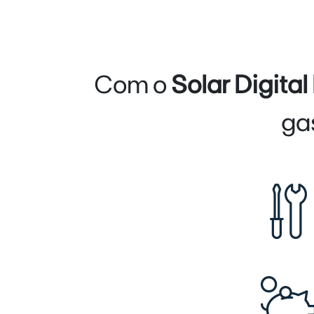
Com o
Solar Digita
ga