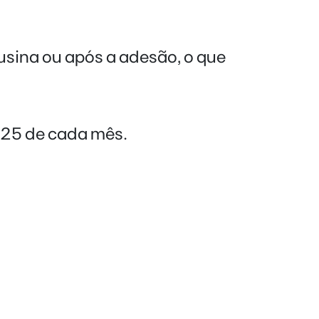
usina ou após a adesão, o que
 25 de cada mês.
 ter
.