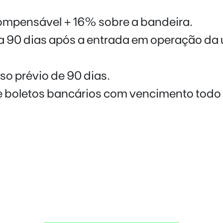
compensável + 16% sobre a bandeira.
a 90 dias após a entrada em operação da 
o prévio de 90 dias.
 boletos bancários com vencimento todo
cubra todas as
vantagens
de
energia solar por assinatura