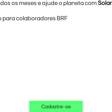
odos os meses e ajude o planeta com
Solar
vo para colaboradores BRF
Diminua agora a
conta de lu
da sua
casa
Cadastre-se