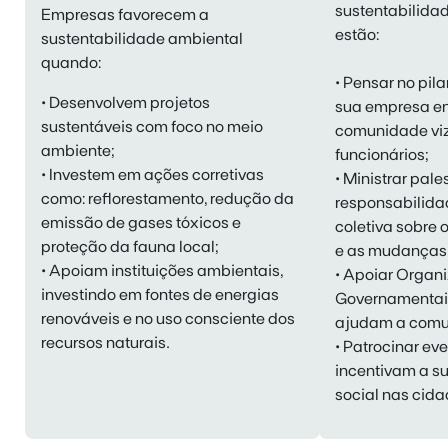
sustentabilida
Empresas favorecem a
estão:
sustentabilidade ambiental
quando:
• Pensar no pila
• Desenvolvem
projetos
sua empresa e
sustentáveis
com foco no meio
comunidade viz
ambiente;
funcionários;
• Investem em ações corretivas
• Ministrar pale
como: reflorestamento, redução da
responsabilidad
emissão de gases tóxicos e
coletiva sobre 
proteção da fauna local;
e as
mudanças 
• Apoiam instituições ambientais,
• Apoiar Organ
investindo em fontes de energias
Governamentai
renováveis e no uso consciente dos
ajudam a comun
recursos naturais.
• Patrocinar ev
incentivam a s
social nas cida