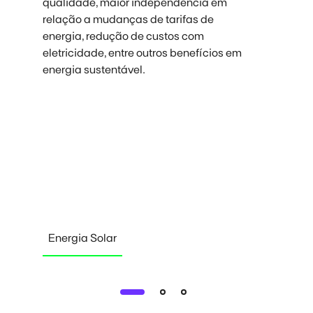
qualidade, maior independência em
d
relação a mudanças de tarifas de
c
energia, redução de custos com
e
eletricidade, entre outros benefícios em
n
energia sustentável.
Energia Solar