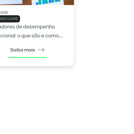
2026
DO LIVRE
adores de desempenho
cional: o que são e como
na gestão
Saiba mais