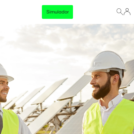
Simulador
Lançamento
Preço Garantido
Trave o preço da energia da sua empresa e tenha
previsibilidade total no orçamento, sem surpresas na
fatura.
Disponível para empresas com consumo acima de 500 kWh/mês
Conhecer solução