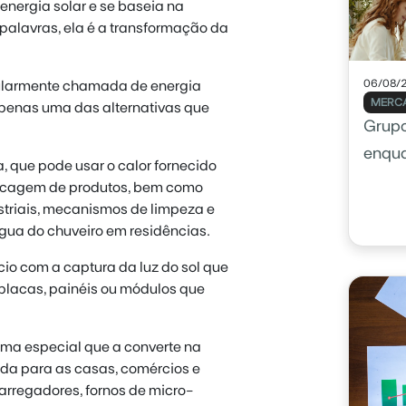
energia solar e se baseia na
palavras, ela é a transformação da
06/08/
opularmente chamada de energia
MERCA
 apenas uma das alternativas que
Grupo
enqu
a, que pode usar o calor fornecido
secagem de produtos, bem como
triais, mecanismos de limpeza e
gua do chuveiro em residências.
cio com a captura da luz do sol que
placas, painéis ou módulos que
ema especial que a converte na
ída para as casas, comércios e
arregadores, fornos de micro-