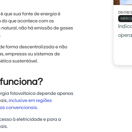
06/08/
é que sua fonte de energia é
MERCA
io do que acontece com os
Indic
s natural, não há emissão de gases
.
opera
usar 
 de forma descentralizada e não
as, empresas ou sistemas de
tica sustentável.
 funciona?
ergia fotovoltaica depende apenas
ais,
inclusive em regiões
ias convencionais
.
cesso à eletricidade e para a
ais.