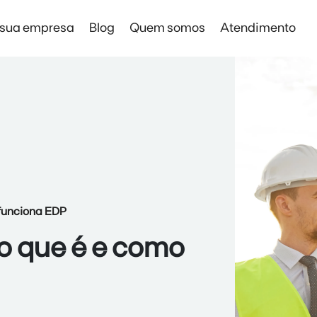
 sua empresa
Blog
Quem somos
Atendimento
Solar Digital Empresas
Solar Digital Empresas
Economia sem instalação de placas
 funciona EDP
 o que é e como