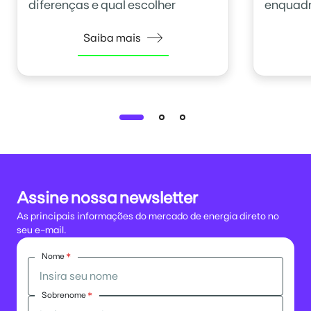
diferenças e qual escolher
enquadr
Saiba mais
Assine nossa newsletter
As principais informações do mercado de energia direto no
seu e-mail.
Nome
*
Sobrenome
*