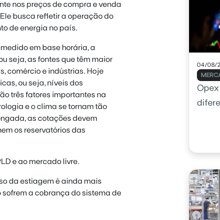
mente nos preços de compra e venda
Ele busca refletir a operação do
to de energia no país.
é medido em base horária, a
 ou seja, as fontes que têm maior
04/08/
, comércio e indústrias. Hoje
MERCA
cas, ou seja, níveis dos
Opex 
são três fatores importantes na
difer
ologia e o clima se tornam tão
olongada, as cotações devem
hem os reservatórios das
LD e ao mercado livre.
eso da estiagem é ainda mais
 sofrem a cobrança do sistema de