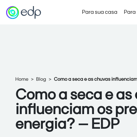
Para sua casa
Para
Mercado Livre de Energia
Preço Garantido
Novo
Produto de entrada no Mercado Livre
Home
Blog
Como a seca e as chuvas influenciam
Mercado Livre Varejista
Economia e autonomia com a força da EDP
Como a seca e as
Mercado Livre Atacadista
influenciam os pr
Economia para empresas de alta demanda
energia? – EDP