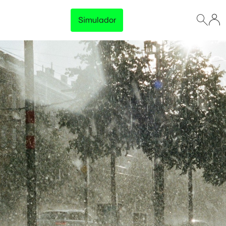
Simulador
Lançamento
Preço Garantido
Trave o preço da energia da sua empresa e tenha
previsibilidade total no orçamento, sem surpresas na
fatura.
Disponível para empresas com consumo acima de 500 kWh/mês
Conhecer solução