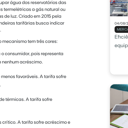
par água dos reservatórios das
s termelétricas a gás natural ou
as de luz. Criado em 2015 pela
deiras tarifárias busca indicar
04/08/
.
MERCA
Efici
o mecanismo tem três cores:
equip
 o consumidor, pois representa
como 
fre nenhum acréscimo.
menos favoráveis. A tarifa sofre
.
 térmicas. A tarifa sofre
crítico. A tarifa sofre acréscimo e