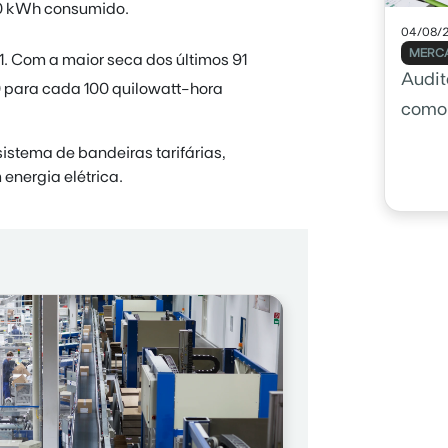
00 kWh consumido.
04/08/
MERCA
. Com a maior seca dos últimos 91
Audito
0 para cada 100 quilowatt-hora
como 
sua 
istema de bandeiras tarifárias,
energia elétrica.