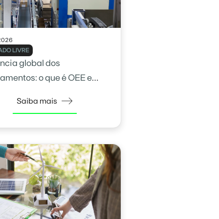
2026
DO LIVRE
ência global dos
amentos: o que é OEE e
calcular
Saiba mais