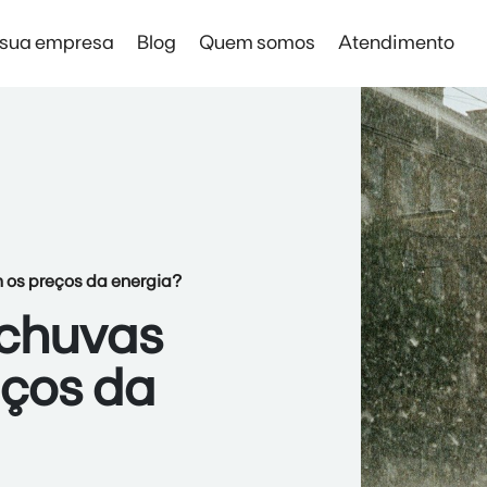
 sua empresa
Blog
Quem somos
Atendimento
Solar Digital Empresas
Solar Digital Empresas
Economia sem instalação de placas
 os preços da energia?
 chuvas
eços da