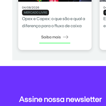
04/08/2026
0
MERCADO LIVRE
Opex e Capex: o que são e qual a
E
diferença para o fluxo de caixa
e
c
Saiba mais
Assine nossa newsletter