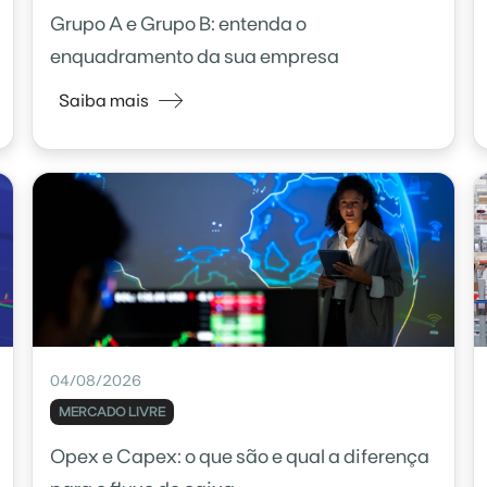
Grupo A e Grupo B: entenda o
enquadramento da sua empresa
Saiba mais
04/08/2026
MERCADO LIVRE
Opex e Capex: o que são e qual a diferença