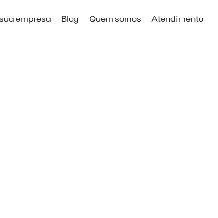
 sua empresa
Blog
Quem somos
Atendimento
Solar Digital Empresas
MERCADO LIVRE
Solar Digital Empresas
Economia sem instalação de placas
DO LIVRE