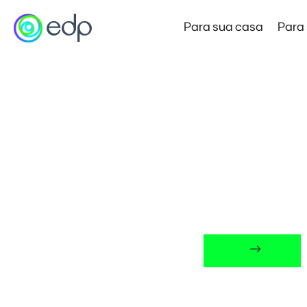
Para sua casa
Para
Mercado Livre de Energia
Home
Blog
Tag
Preço Garantido
Novo
Produto de entrada no Mercado Livre
MERCA
Mercado Livre Varejista
Economia e autonomia com a força da EDP
Mercado Livre Atacadista
Economia para empresas de alta demanda