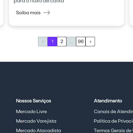
para o fluxo de caixa
Saiba mais
‹
1
2
...
96
›
Nossos Serviços
Atendimento
Mercado Livre
Canais de Atendi
Mercado Varejista
Política de Priva
Mercado Atacadista
Termos Gerais de