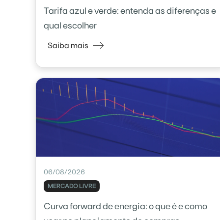
Tarifa azul e verde: entenda as diferenças e
qual escolher
Saiba mais
06/08/2026
MERCADO LIVRE
Curva forward de energia: o que é e como