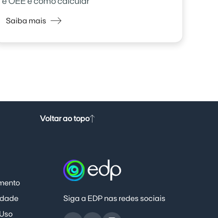
é OEE e como calcular
Saiba mais
Voltar ao topo
mento
Siga a EDP nas redes sociais
cidade
 Uso