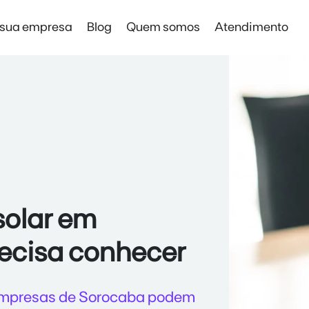
 sua empresa
Blog
Quem somos
Atendimento
Solar Digital Empresas
Solar Digital Empresas
Economia sem instalação de placas
solar em
ecisa conhecer
 empresas de Sorocaba podem