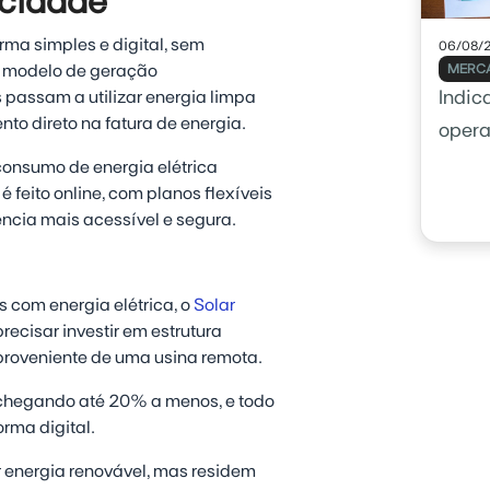
 cidade
ma simples e digital, sem
06/08/
do modelo de geração
MERCA
passam a utilizar energia limpa
Indic
to direto na fatura de energia.
opera
usar 
consumo de energia elétrica
 feito online, com planos flexíveis
cia mais acessível e segura.
 com energia elétrica, o
Solar
recisar investir em estrutura
 proveniente de uma usina remota.
 chegando até 20% a menos, e todo
orma digital.
r energia renovável, mas residem