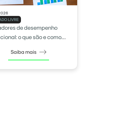
2026
DO LIVRE
adores de desempenho
cional: o que são e como
na gestão
Saiba mais