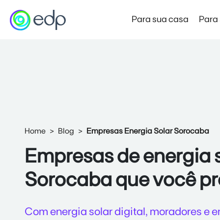
Para sua casa
Para
Mercado Livre de Energia
Preço Garantido
Novo
Produto de entrada no Mercado Livre
Home
Blog
Empresas Energia Solar Sorocaba
Mercado Livre Varejista
Economia e autonomia com a força da EDP
Empresas de energia 
Mercado Livre Atacadista
Sorocaba que você pr
Economia para empresas de alta demanda
Com energia solar digital, moradores e