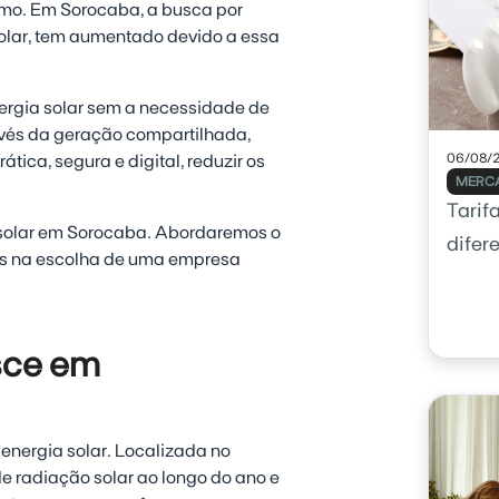
mo. Em Sorocaba, a busca por
solar, tem aumentado devido a essa
nergia solar sem a necessidade de
avés da geração compartilhada,
06/08/
ica, segura e digital, reduzir os
MERCA
Tarif
a solar em Sorocaba. Abordaremos o
difer
ais na escolha de uma empresa
esce em
energia solar. Localizada no
de radiação solar ao longo do ano e