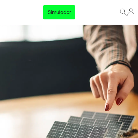
Simulador
Lançamento
Preço Garantido
Trave o preço da energia da sua empresa e tenha
previsibilidade total no orçamento, sem surpresas na
fatura.
Disponível para empresas com consumo acima de 500 kWh/mês
Conhecer solução