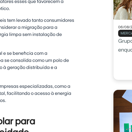
fatores esses que favorecem a
tico.
eis tem levado tanto consumidores
nsiderar a migração para a
06/08/
MERCA
ergia limpa sem instalação de
Grupo
enqu
 e se beneficia com a
a se consolida como um polo de
 à geração distribuída e a
empresas especializadas, como a
al, facilitando o acesso à energia
os.
lar para