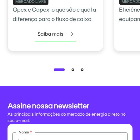
MERCADO LIVRE
MERCADO
Opex e Capex: o que são e qual a
Eficiênc
diferença para o fluxo de caixa
equipam
como ca
Saiba mais
Assine nossa newsletter
As principais informações do mercado de energia direto no
seu e-mail.
Nome
*