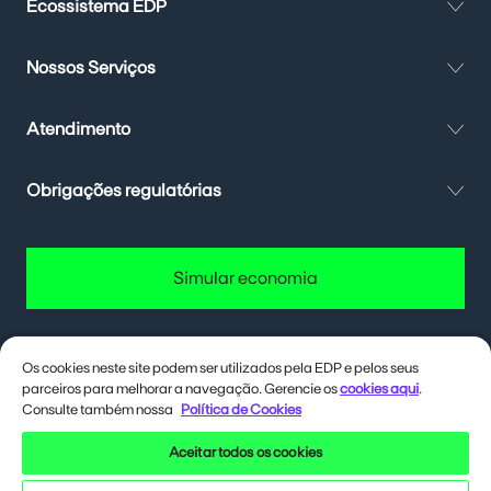
Ecossistema EDP
Nossos Serviços
Atendimento
Obrigações regulatórias
Simular economia
Os cookies neste site podem ser utilizados pela EDP e pelos seus
parceiros para melhorar a navegação. Gerencie os
cookies aqui
.
Quer até 40% de desconto na conta
de energia? Deixa eu te contar como.
Consulte também nossa
Política de Cookies
Aceitar todos os cookies
Siga a EDP nas redes sociais