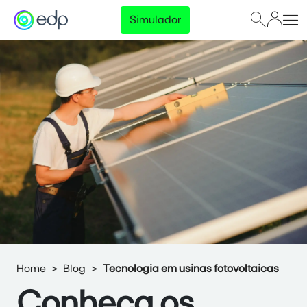
Simulador
Home
Blog
Tecnologia em usinas fotovoltaicas
Conheça os