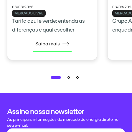
06/08/2026
06/08/202
MERCADO LIVRE
MERCADO
Tarifa azul e verde: entenda as
Grupo A
diferenças e qual escolher
enquadr
Saiba mais
Assine nossa newsletter
As principais informações do mercado de energia direto no
seu e-mail.