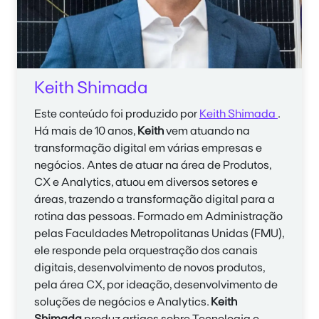
Keith Shimada
Este conteúdo foi produzido por
Keith Shimada
.
Há mais de 10 anos,
Keith
vem atuando na
transformação digital em várias empresas e
negócios. Antes de atuar na área de Produtos,
CX e A
nalytics
, atuou em diversos setores e
áreas, trazendo a transformação digital para a
rotina das pessoas. Formado em Administração
pelas Faculdades Metropolitanas Unidas (FMU),
ele responde pela orquestração dos canais
digitais, desenvolvimento de novos produtos,
pela área CX, por ideação, desenvolvimento de
soluções de negócios e A
nalytics
.
Keith
Shimada
produz artigos sobre Tecnologia e