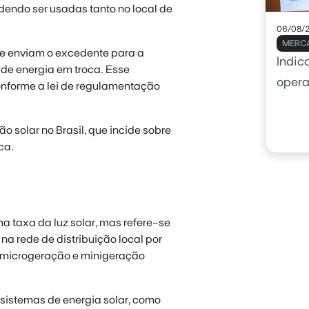
endo ser usadas tanto no local de
06/08/
MERCA
e enviam o excedente para a
Indic
 de energia em troca. Esse
opera
conforme a lei de regulamentação
usar 
 solar no Brasil, que incide sobre
ca.
ma taxa da luz solar, mas refere-se
 na rede de distribuição local por
e microgeração e minigeração
istemas de energia solar, como