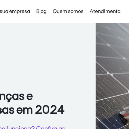
 sua empresa
Blog
Quem somos
Atendimento
Solar Digital Empresas
Solar Digital Empresas
Economia sem instalação de placas
nças e
sas em 2024
mo funciona? Confira as