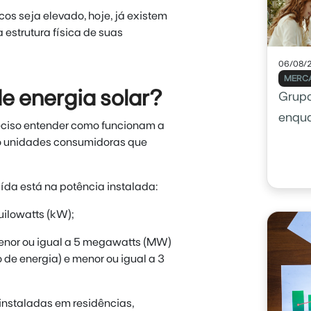
cos seja elevado, hoje, já existem
 estrutura física de suas
06/08/
MERCA
e energia solar?
Grupo
enqu
reciso entender como funcionam a
o unidades consumidoras que
ída está na potência instalada:
uilowatts (kW);
enor ou igual a 5 megawatts (MW)
de energia) e menor ou igual a 3
instaladas em residências,