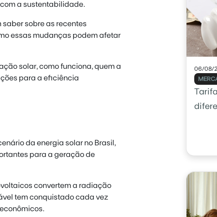
com a sustentabilidade.
 saber sobre as recentes
como essas mudanças podem afetar
xação solar
, como funciona, quem a
06/08/
ções para a eficiência
MERCA
Tarif
difer
enário da energia solar no Brasil,
ortantes para a geração de
tovoltaicos convertem a radiação
vável tem conquistado cada vez
 econômicos.