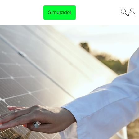
Simulador
Lançamento
Preço Garantido
Trave o preço da energia da sua empresa e tenha
previsibilidade total no orçamento, sem surpresas na
fatura.
Disponível para empresas com consumo acima de 500 kWh/mês
Conhecer solução