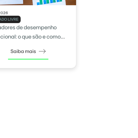
2026
DO LIVRE
adores de desempenho
cional: o que são e como
na gestão
Saiba mais