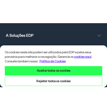
A Soluções EDP
Ecossistema EDP
Os cookies neste site podem ser utilizados pela EDP e pelos seus
parceiros para melhorar a navegação. Gerencie os
cookies aqui
.
Consulte também nossa
Política de Cookies
Nossos Serviços
Aceitar todos os cookies
Atendimento
Rejeitar todos os cookies
Obrigações regulatórias