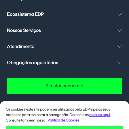
Ecossistema EDP
Nossos Serviços
Atendimento
Obrigações regulatórias
Simular economia
Os cookies neste site podem ser utilizados pela EDP e pelos seus
parceiros para melhorar a navegação. Gerencie os
cookies aqui
.
Quer até 40% de desconto na conta
de energia? Deixa eu te contar como.
Consulte também nossa
Política de Cookies