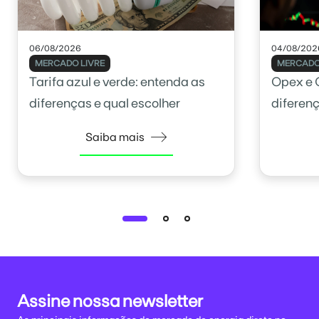
06/08/2026
04/08/202
MERCADO LIVRE
MERCADO
Tarifa azul e verde: entenda as
Opex e C
diferenças e qual escolher
diferenç
Saiba mais
Assine nossa newsletter