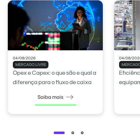
04/08/2026
04/08/202
MERCADO LIVRE
MERCADO
Opex e Capex: o que são e qual a
Eficiênc
diferença para o fluxo de caixa
equipam
como ca
Saiba mais