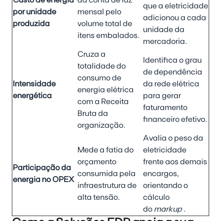
que a eletricidade
por unidade
mensal pelo
adicionou a cada
produzida
volume total de
unidade da
itens embalados.
mercadoria.
Cruza a
Identifica o grau
totalidade do
de dependência
consumo de
Intensidade
da rede elétrica
energia elétrica
energética
para gerar
com a Receita
faturamento
Bruta da
financeiro efetivo.
organização.
Avalia o peso da
Mede a fatia do
eletricidade
orçamento
frente aos demais
Participação da
consumida pela
encargos,
energia no OPEX
infraestrutura de
orientando o
alta tensão.
cálculo
do
markup
.