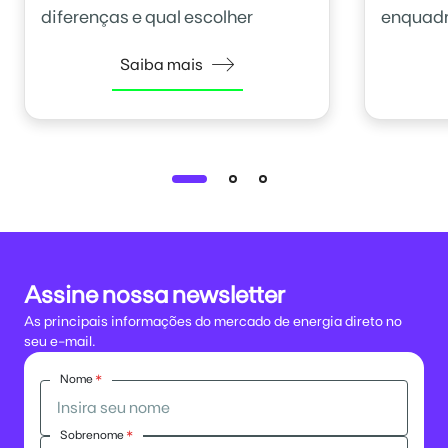
diferenças e qual escolher
enquadr
Saiba mais
Assine nossa newsletter
As principais informações do mercado de energia direto no
seu e-mail.
Nome
*
Sobrenome
*