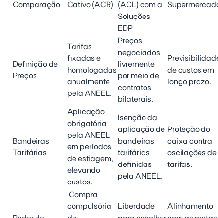
Comparação
Cativo (ACR)
(ACL) com a
Supermercad
Soluções
EDP
Preços
Tarifas
negociados
fixadas e
Previsibilidad
Definição de
livremente
homologadas
de custos em
Preços
por meio de
anualmente
longo prazo.
contratos
pela ANEEL.
bilaterais.
Aplicação
Isenção da
obrigatória
aplicação de
Proteção do
pela ANEEL
Bandeiras
bandeiras
caixa contra
em períodos
Tarifárias
tarifárias
oscilações de
de estiagem,
definidas
tarifas.
elevando
pela ANEEL.
custos.
Compra
compulsória
Liberdade
Alinhamento
Poder de
da
para escolher
com as metas