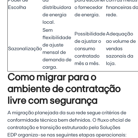
Escolha
distribuidora
o fornecedor
financeiras d
de energia
de energia.
rede.
local.
Sem
Possibilidade
Adequação
flexibilidade
de ajustar o
ao volume de
de ajuste
Sazonalização
consumo
vendas
mensal de
contratado
sazonais da
demanda de
mês a mês.
loja.
carga.
Como migrar para o
ambiente de contratação
livre com segurança
A migração planejada da sua rede segue critérios de
conformidade técnica bem definidos. O fluxo oficial de
contratação e transição estruturado pela Soluções
EDP organiza-se nas seguintes etapas operacionais: