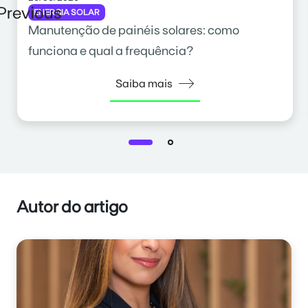
Previous
ENERGIA SOLAR
Manutenção de painéis solares: como
funciona e qual a frequência?
Saiba mais
Autor do artigo