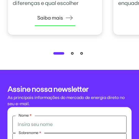
diferenças e qual escolher
enquadr
Saiba mais
Assine nossa newsletter
As principais informações do mercado de energia direto no
seu e-mail.
Nome
*
Sobrenome
*