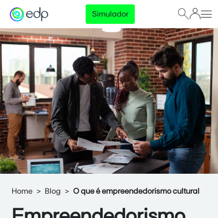
Simulador
Home
Blog
O que é empreendedorismo cultural
Empreendedorismo