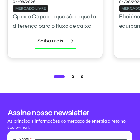
04/08/2026
04/08/202
MERCADO LIVRE
MERCADO
Opex e Capex: o que são e qual a
Eficiênc
diferença para o fluxo de caixa
equipam
como ca
Saiba mais
Assine nossa newsletter
As principais informações do mercado de energia direto no
seu e-mail.
Nome
*