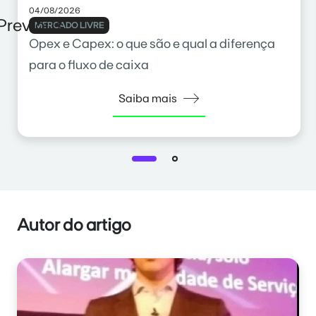
04/08/2026
Previous
MERCADO LIVRE
Opex e Capex: o que são e qual a diferença
para o fluxo de caixa
Saiba mais
Autor do artigo