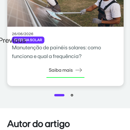
26/06/2026
Previous
ENERGIA SOLAR
Manutenção de painéis solares: como
funciona e qual a frequência?
Saiba mais
Autor do artigo