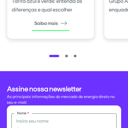
Tarifa azul e verde: entenda as
Grupo A
diferenças e qual escolher
enquadr
Saiba mais
Assine nossa newsletter
As principais informações do mercado de energia direto no
seu e-mail.
Nome
*