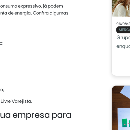
consumo expressivo, já podem
onta de energia. Confira algumas
06/08/
MERCA
Grupo
o;
enqu
o;
ivre Varejista.
 sua empresa para