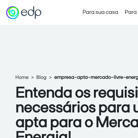
Para sua casa
Para
Mercado Livre de Energia
Preço Garantido
Novo
Produto de entrada no Mercado Livre
Home
Blog
empresa-apta-mercado-livre-energ
Mercado Livre Varejista
Entenda os requisi
Economia e autonomia com a força da EDP
necessários para
Mercado Livre Atacadista
Economia para empresas de alta demanda
apta para o Merca
Energia!