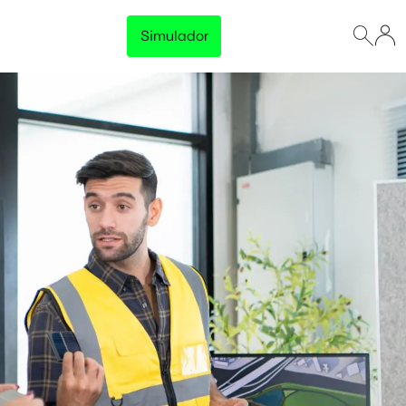
Simulador
Lançamento
Preço Garantido
Trave o preço da energia da sua empresa e tenha
previsibilidade total no orçamento, sem surpresas na
fatura.
Disponível para empresas com consumo acima de 500 kWh/mês
Conhecer solução