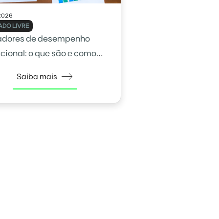
2026
DO LIVRE
adores de desempenho
cional: o que são e como
na gestão
Saiba mais