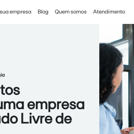
 sua empresa
Blog
Quem somos
Atendimento
Solar Digital Empresas
Solar Digital Empresas
Economia sem instalação de placas
ia
tos
 uma empresa
do Livre de