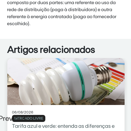
composta por duas partes: uma referente ao uso da
rede de distribuição (paga à distribuidora) e outra
referente à energia contratada (paga ao fornecedor
escolhido).
Artigos relacionados
06/08/2026
Previous
MERCADO LIVRE
Tarifa azul e verde: entenda as diferenças e