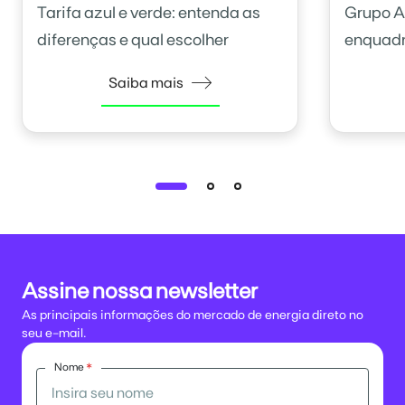
Tarifa azul e verde: entenda as
Grupo A
diferenças e qual escolher
enquadr
Saiba mais
Assine nossa newsletter
As principais informações do mercado de energia direto no
seu e-mail.
Nome
*