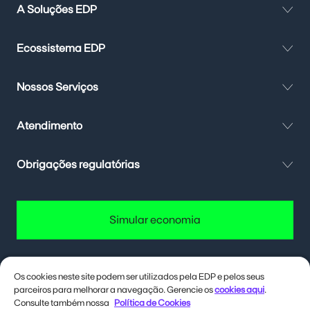
A Soluções EDP
Ecossistema EDP
Nossos Serviços
Atendimento
Obrigações regulatórias
Simular economia
Os cookies neste site podem ser utilizados pela EDP e pelos seus
parceiros para melhorar a navegação. Gerencie os
cookies aqui
.
Quer até 40% de desconto na conta
de energia? Deixa eu te contar como.
Consulte também nossa
Política de Cookies