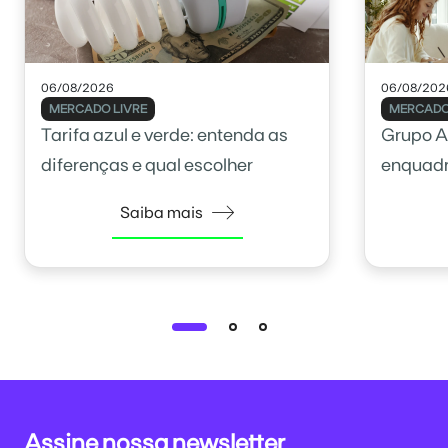
06/08/2026
06/08/202
MERCADO LIVRE
MERCADO
Tarifa azul e verde: entenda as
Grupo A
diferenças e qual escolher
enquadr
Saiba mais
Assine nossa newsletter