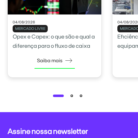
04/08/2026
04/08/202
MERCADO LIVRE
MERCADO
Opex e Capex: o que são e qual a
Eficiênc
diferença para o fluxo de caixa
equipam
como ca
Saiba mais
Assine nossa newsletter