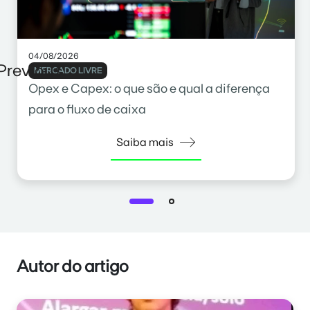
04/08/2026
Previous
MERCADO LIVRE
Opex e Capex: o que são e qual a diferença
para o fluxo de caixa
Saiba mais
Autor do artigo