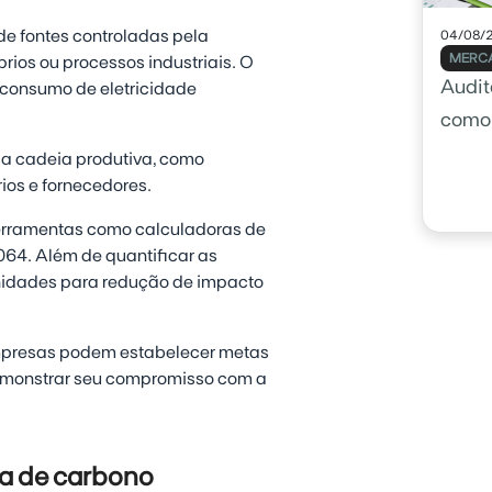
de fontes controladas pela
04/08/
MERCA
ios ou processos industriais. O
Audito
 consumo de eletricidade
como 
sua 
da cadeia produtiva, como
ios e fornecedores.
 ferramentas como calculadoras de
64. Além de quantificar as
unidades para redução de impacto
empresas podem estabelecer metas
monstrar seu compromisso com a
da de carbono