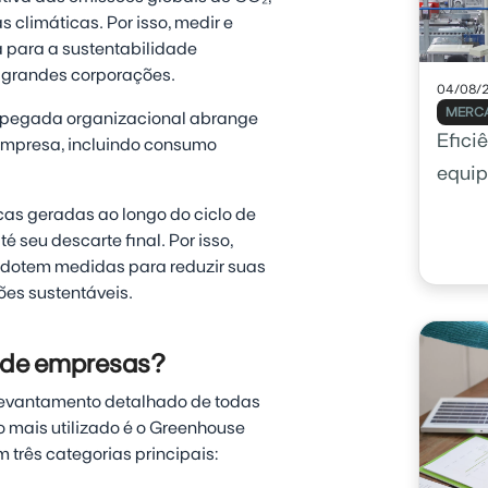
climáticas. Por isso, medir e
a para a sustentabilidade
 grandes corporações.
04/08/
MERCA
A pegada organizacional abrange
Efici
empresa, incluindo consumo
equip
como 
as geradas ao longo do ciclo de
 seu descarte final. Por isso,
dotem medidas para reduzir suas
ões sustentáveis.
 de empresas?
levantamento detalhado de todas
 mais utilizado é o Greenhouse
 três categorias principais: