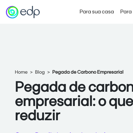
Para sua casa
Para
Mercado Livre de Energia
Preço Garantido
Novo
Produto de entrada no Mercado Livre
Home
Blog
Pegada de Carbono Empresarial
Mercado Livre Varejista
Pegada de carbo
Economia e autonomia com a força da EDP
empresarial: o qu
Mercado Livre Atacadista
Economia para empresas de alta demanda
reduzir