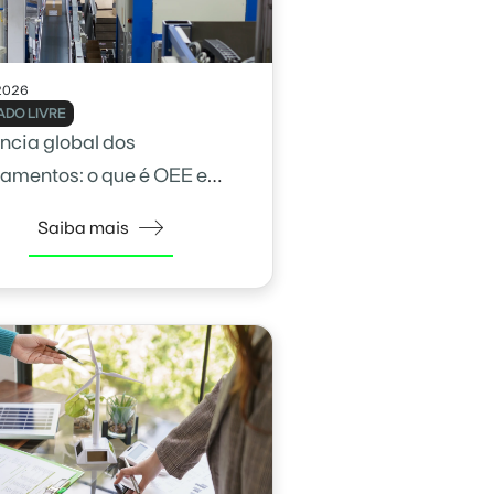
2026
DO LIVRE
ência global dos
amentos: o que é OEE e
calcular
Saiba mais