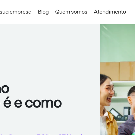
 sua empresa
Blog
Quem somos
Atendimento
Solar Digital Empresas
Solar Digital Empresas
Economia sem instalação de placas
no
e é e como