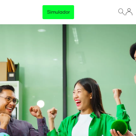
Simulador
Lançamento
Preço Garantido
Trave o preço da energia da sua empresa e tenha
previsibilidade total no orçamento, sem surpresas na
fatura.
Disponível para empresas com consumo acima de 500 kWh/mês
Conhecer solução