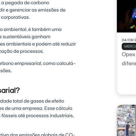
o, a pegada de carbono
ir e gerenciar as emissões de
 corporativas.
ão ambiental, é também uma
as sustentáveis ganham
04/08/
es ambientais e podem até reduzir
MERCA
ização de processos.
Opex 
arbono empresarial, como calculá-
difer
ssões.
arial?
dade total de gases de efeito
des de uma empresa. Esse cálculo
ósseis até processos industriais,
tiva das emissões globais de CO₂,