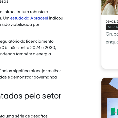
esas.
 infraestrutura robusta e
a. Um
estudo da Abraceel
indicou
06/08/
sido viabilizada por
MERCA
Grupo
regulatório do licenciamento
enqu
0 bilhões entre 2024 e 2030,
tendendo também à energia
ências significa planejar melhor
radas e demonstrar governança
tados pelo setor
nta uma série de desafios