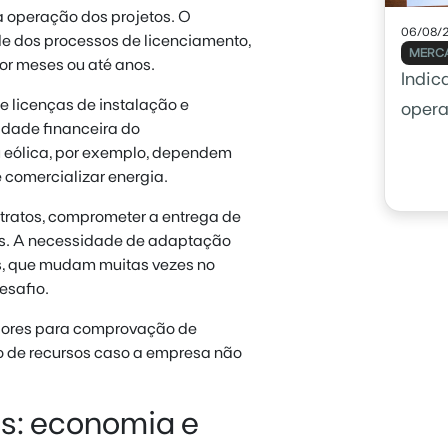
 operação dos projetos. O
06/08/
e dos processos de licenciamento,
MERCA
or meses ou até anos.
Indic
e licenças de instalação e
opera
idade financeira do
usar 
u eólica, por exemplo, dependem
e comercializar energia.
ntratos, comprometer a entrega de
is. A necessidade de adaptação
is, que mudam muitas vezes no
esafio.
tidores para comprovação de
ão de recursos caso a empresa não
s: economia e