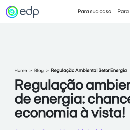
Para sua casa
Para
Mercado Livre de Energia
Preço Garantido
Novo
Produto de entrada no Mercado Livre
Home
Blog
Regulação Ambiental Setor Energia
Mercado Livre Varejista
Regulação ambient
Economia e autonomia com a força da EDP
de energia: chanc
Mercado Livre Atacadista
Economia para empresas de alta demanda
economia à vista!