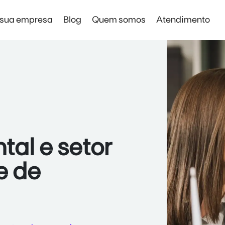
 sua empresa
Blog
Quem somos
Atendimento
Solar Digital Empresas
Solar Digital Empresas
Economia sem instalação de placas
al e setor
e de