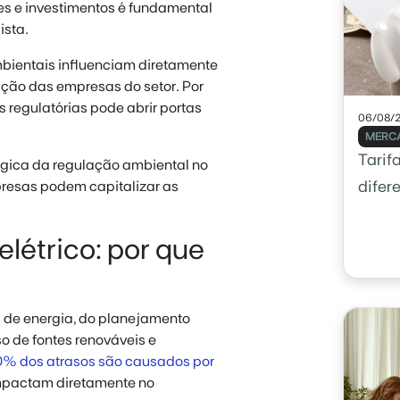
s e investimentos é fundamental
ista.
mbientais influenciam diretamente
ação das empresas do setor. Por
s regulatórias pode abrir portas
06/08/
MERCA
Tarif
égica da regulação ambiental no
presas podem capitalizar as
difer
létrico: por que
s de energia, do planejamento
o de fontes renováveis e
% dos atrasos são causados por
impactam diretamente no