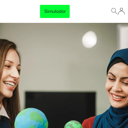
Simulador
Lançamento
Preço Garantido
Trave o preço da energia da sua empresa e tenha
previsibilidade total no orçamento, sem surpresas na
fatura.
Disponível para empresas com consumo acima de 500 kWh/mês
Conhecer solução