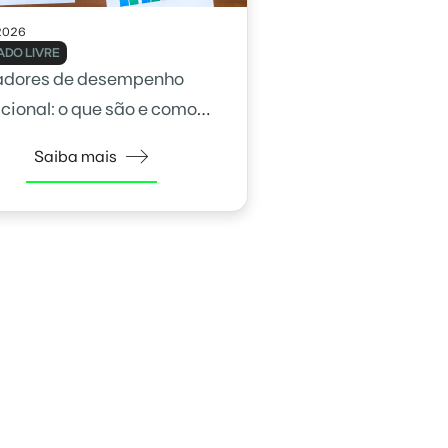
2026
DO LIVRE
adores de desempenho
cional: o que são e como
na gestão
Saiba mais