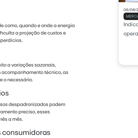
06/08/
MERCA
Indic
e como, quando e onde a energia
ficulta a projeção de custos e
opera
perdícios.
usar 
eito a variações sazonais,
em acompanhamento técnico, as
 o necessário.
ios
essos despadronizados podem
amento preciso, esses
mês a mês.
s consumidoras