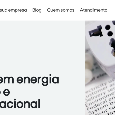
 sua empresa
Blog
Quem somos
Atendimento
Solar Digital Empresas
Solar Digital Empresas
Economia sem instalação de placas
em energia
 e
acional