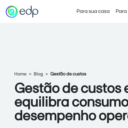
Para sua casa
Para
Mercado Livre de Energia
Preço Garantido
Novo
Produto de entrada no Mercado Livre
Home
Blog
Gestão de custos
Mercado Livre Varejista
Economia e autonomia com a força da EDP
Gestão de custos 
Mercado Livre Atacadista
equilibra consumo
Economia para empresas de alta demanda
desempenho oper