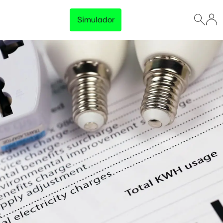
Simulador
Lançamento
Preço Garantido
Trave o preço da energia da sua empresa e tenha
previsibilidade total no orçamento, sem surpresas na
fatura.
Disponível para empresas com consumo acima de 500 kWh/mês
Conhecer solução