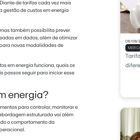
iante de tarifas cada vez mais
 a gestão de custos em energia
 mas também possibilita prever
seadas em dados, além de otimizar
06/08/
 para novas modalidades de
MERCA
Tarif
os em energia funciona, quais os
difer
s passos seguir para iniciar esse
em energia?
mentas para controlar, monitorar e
a abordagem estruturada vai além
ndo o comportamento da
peracional.