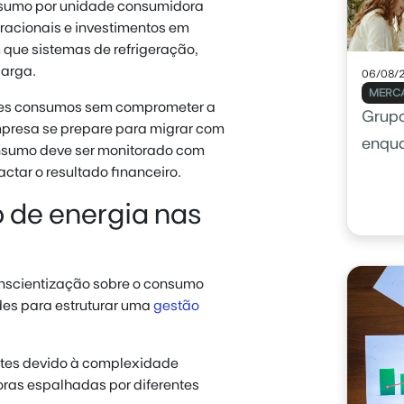
nsumo por unidade consumidora
eracionais e investimentos em
que sistemas de refrigeração,
carga.
06/08/
MERCA
sses consumos sem comprometer a
Grupo
mpresa se prepare para migrar com
enqu
onsumo deve ser monitorado com
tar o resultado financeiro.
 de energia nas
nscientização sobre o consumo
des para estruturar uma
gestão
ntes devido à complexidade
ras espalhadas por diferentes