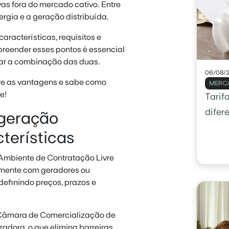
as fora do mercado cativo. Entre
rgia e a geração distribuída.
acterísticas, requisitos e
preender esses pontos é essencial
rar a combinação das duas.
06/08/
bre as vantagens e sabe como
MERCA
e!
Tarif
difer
 geração
cterísticas
mbiente de Contratação Livre
amente com geradores ou
definindo preços, prazos e
à Câmara de Comercialização de
zadora, o que elimina barreiras