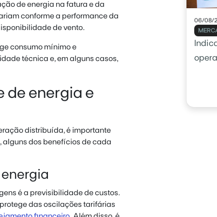
ão de energia na fatura e da
 variam conforme a performance da
06/08/
disponibilidade de vento.
MERCA
Indic
exige consumo mínimo e
opera
idade técnica e, em alguns casos,
usar 
 de energia e
eração distribuída, é importante
, alguns dos benefícios de cada
 energia
ens é a previsibilidade de custos.
protege das oscilações tarifárias
ejamento financeiro
. Além disso, é