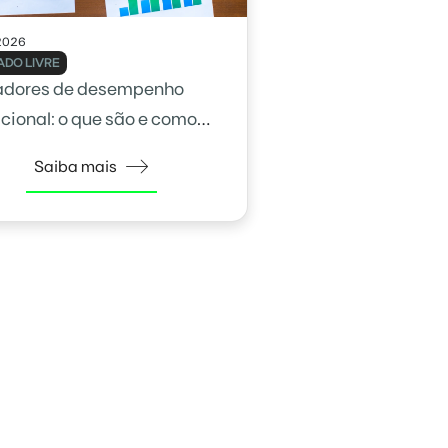
2026
DO LIVRE
adores de desempenho
cional: o que são e como
na gestão
Saiba mais