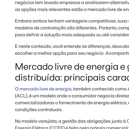
negócios tem levado empresas a analisarem alternativ
as opções mais relevantes estão o mercado livre de ene
Embora ambos tenham vantagens competitivas, suas car
modelos de contratação são diferentes. Portanto, com
para definir a solução mais adequada ou até conside
E neste conteúdo, você entende as diferenças, desco
escolher a melhor opção para seu negócio. Acompanh
Mercado livre de energia e
distribuída: principais cara
O
mercado livre de energia
, também conhecido como A
(ACL), é um modelo onde o consumidor negocia diret
comercializadoras o fornecimento de energia elétrica, 
condições contratuais.
No modelo varejista, a gestão das obrigações junto 
Energia Elétrica (CCEE) é feita pela própria comerciali