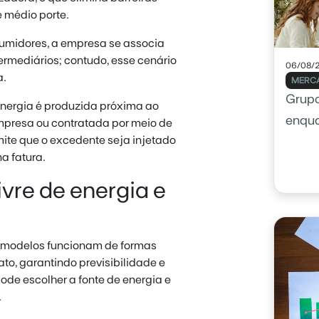
 médio porte.
umidores, a empresa se associa
rmediários; contudo, esse cenário
06/08/
a.
MERCA
Grupo
energia é produzida próxima ao
enqu
mpresa ou contratada por meio de
mite que o excedente seja injetado
a fatura.
vre de energia e
s modelos funcionam de formas
rato, garantindo previsibilidade e
ode escolher a fonte de energia e
.