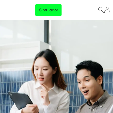
Simulador
Lançamento
Preço Garantido
Trave o preço da energia da sua empresa e tenha
previsibilidade total no orçamento, sem surpresas na
fatura.
Disponível para empresas com consumo acima de 500 kWh/mês
Conhecer solução