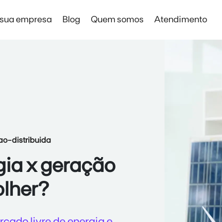
 sua empresa
Blog
Quem somos
Atendimento
Solar Digital Empresas
Solar Digital Empresas
Economia sem instalação de placas
o-distribuida
gia x geração
olher?
rcado livre de energia e