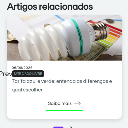
Artigos relacionados
06/08/2026
Previous
MERCADO LIVRE
Tarifa azul e verde: entenda as diferenças e
qual escolher
Saiba mais