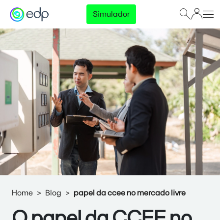
Simulador
Home
Blog
papel da ccee no mercado livre
O papel da CCEE no