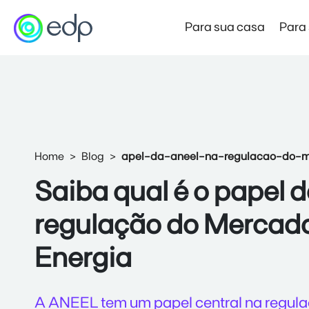
Para sua casa
Para
Mercado Livre de Energia
Preço Garantido
Novo
Home
Blog
apel-da-aneel-na-regulacao-do-me
Produto de entrada no Mercado Livre
Saiba qual é o papel
Mercado Livre Varejista
Economia e autonomia com a força da EDP
regulação do Mercado
Mercado Livre Atacadista
Economia para empresas de alta demanda
Energia
A ANEEL tem um papel central na regul