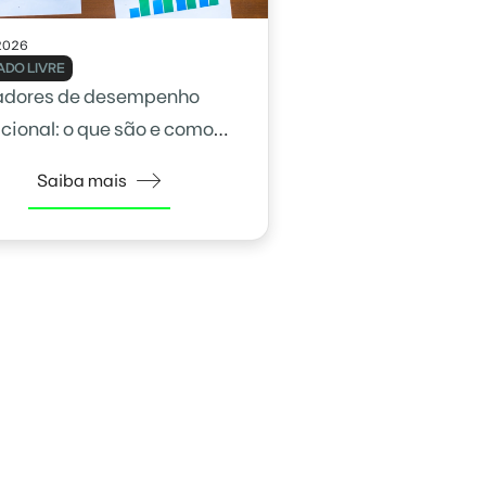
2026
DO LIVRE
adores de desempenho
cional: o que são e como
na gestão
Saiba mais