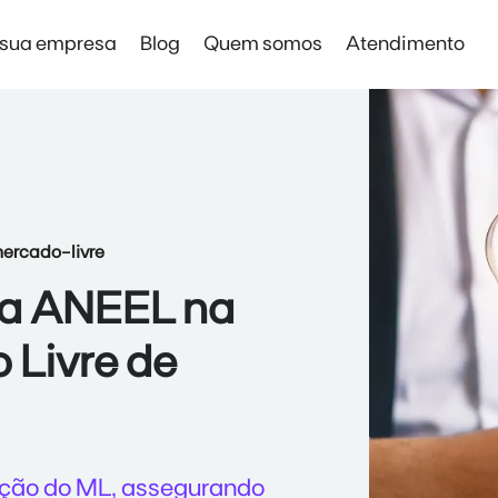
 sua empresa
Blog
Quem somos
Atendimento
Solar Digital Empresas
Solar Digital Empresas
rcado-livre
Economia sem instalação de placas
 da ANEEL na
 Livre de
ação do ML, assegurando