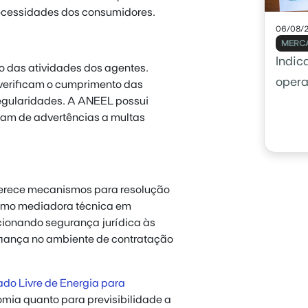
necessidades dos consumidores.
06/08/
MERCA
Indic
 das atividades dos agentes.
opera
 verificam o cumprimento das
regularidades. A ANEEL possui
usar 
iam de advertências a multas
ferece mecanismos para resolução
como mediadora técnica em
rcionando segurança jurídica às
fiança no ambiente de contratação
do Livre de Energia para
omia quanto para previsibilidade a