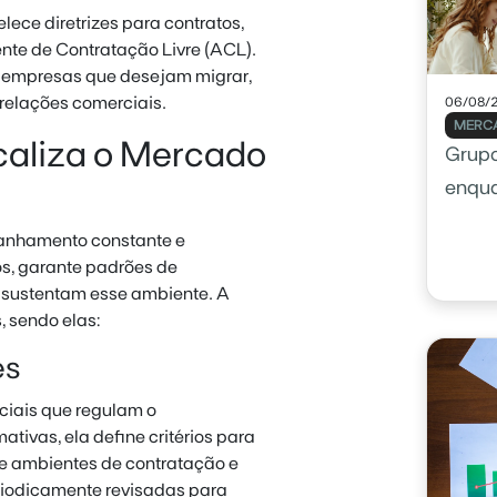
ece diretrizes para contratos,
te de Contratação Livre (ACL).
s empresas que desejam migrar,
relações comerciais.
06/08/
MERCA
caliza o Mercado
Grupo
enqu
panhamento constante e
os, garante padrões de
 sustentam esse ambiente. A
 sendo elas:
es
ciais que regulam o
ivas, ela define critérios para
re ambientes de contratação e
eriodicamente revisadas para