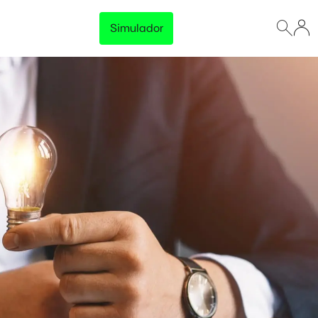
Simulador
Lançamento
Preço Garantido
Trave o preço da energia da sua empresa e tenha
previsibilidade total no orçamento, sem surpresas na
fatura.
Disponível para empresas com consumo acima de 500 kWh/mês
Conhecer solução