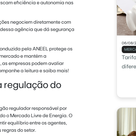
uscam eficiência e autonomia nas
zações negociem diretamente com
a dessa agência que dá segurança
06/08/
conduzida pela ANEEL protege os
MERCA
do mercado e mantém a
Tarif
a, as empresas podem avaliar
difer
mpanhe a leitura e saiba mais!
a regulação do
órgão regulador responsável por
uindo o Mercado Livre de Energia. O
r equilíbrio entre os agentes,
regras do setor.