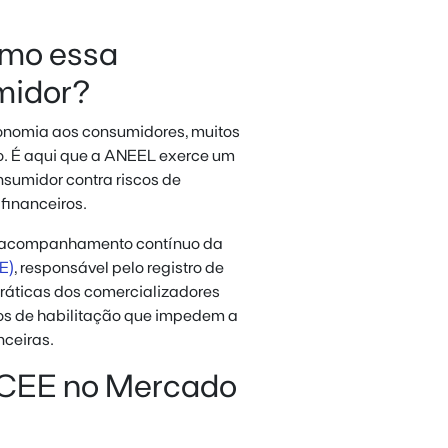
omo essa
midor?
onomia aos consumidores, muitos
o. É aqui que a ANEEL exerce um
nsumidor contra riscos de
financeiros.
 o acompanhamento contínuo da
E)
, responsável pelo registro de
ráticas dos comercializadores
rios de habilitação que impedem a
ceiras.
CCEE no Mercado