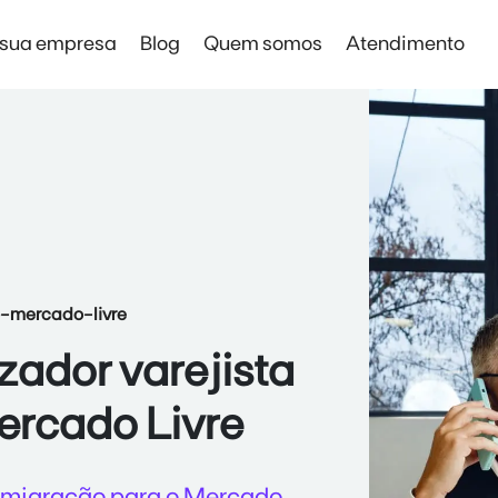
 sua empresa
Blog
Quem somos
Atendimento
Solar Digital Empresas
Solar Digital Empresas
Economia sem instalação de placas
o-mercado-livre
zador varejista
ercado Livre
a migração para o Mercado