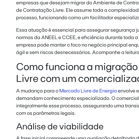
empresas que desejam migrar do Ambiente de Contra
de Contratação Livre. Ele assume toda a complexidade
processo, funcionando como um facilitador especializ
Essa atuação é essencial para assegurar segurança j
normas da ANEEL e CCEE, e eficiência durante toda a 
empresa pode manter o foco no negócio principal en
ágil e sem riscos desnecessários. Acompanhe a leitura
Como funciona a migração
Livre com um comercializad
A mudança para o
Mercado Livre de Energia
envolve e
demandam conhecimento especializado. O comercializ
integralmente esse processo, assegurando uma transi
com os parâmetros legais.
Análise de viabilidade
A fase inicial compreende uma avaliação detalhada do