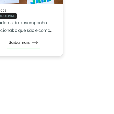
2026
DO LIVRE
adores de desempenho
cional: o que são e como
na gestão
Saiba mais