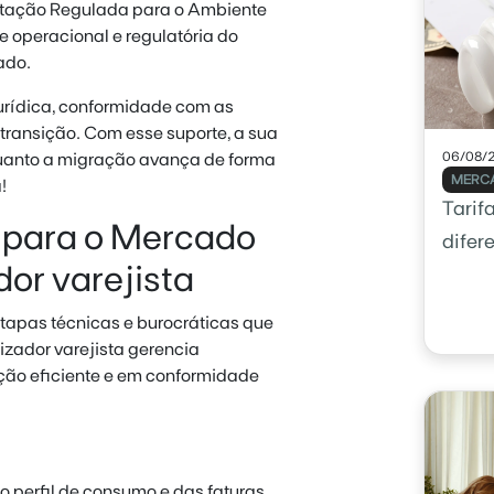
tação Regulada para o Ambiente
 operacional e regulatória do
ado.
urídica, conformidade com as
transição. Com esse suporte, a sua
06/08/
quanto a migração avança de forma
MERCA
!
Tarif
 para o Mercado
difer
or varejista
tapas técnicas e burocráticas que
ador varejista gerencia
ção eficiente e em conformidade
 perfil de consumo e das faturas