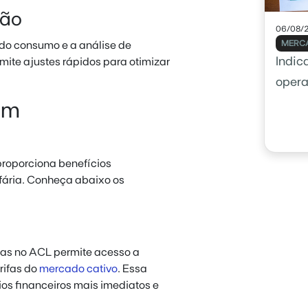
ão
06/08/
MERCA
do consumo e a análise de
Indic
ite ajustes rápidos para otimizar
opera
usar 
um
proporciona benefícios
fária. Conheça abaixo os
ras no ACL permite acesso a
rifas do
mercado cativo
. Essa
os financeiros mais imediatos e