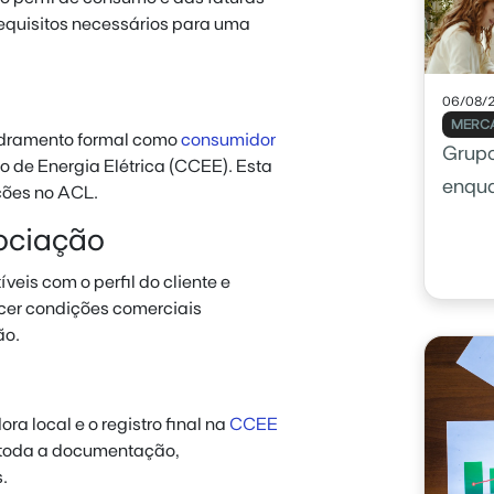
equisitos necessários para uma
06/08/
MERCA
adramento formal como
consumidor
Grupo
 de Energia Elétrica (CCEE). Esta
enqu
ções no ACL.
ociação
eis com o perfil do cliente e
ecer condições comerciais
ão.
a local e o registro final na
CCEE
 toda a documentação,
.