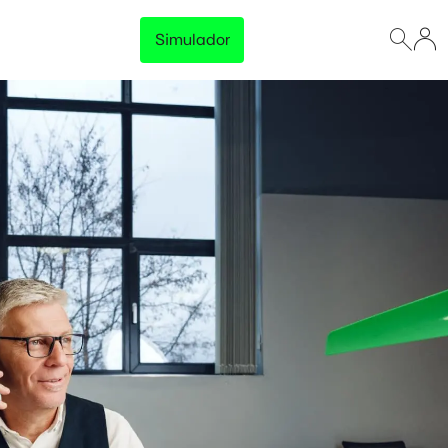
Simulador
Lançamento
Preço Garantido
Trave o preço da energia da sua empresa e tenha
previsibilidade total no orçamento, sem surpresas na
fatura.
Disponível para empresas com consumo acima de 500 kWh/mês
Conhecer solução